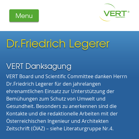
Menu
About us
Projects
Dr.Friedrich Legerer
Filters
Member-Login
Members
VERT Danksagung
Literature
VERT Board und Scientific Committee danken Herrn
Dr.Friedrich Legerer für den jahrelangen
ehrenamtlichen Einsatz zur Unterstützung der
Bemühungen zum Schutz von Umwelt und
Gesundheit. Besonders zu anerkennen sind die
Kontakte und die redaktionelle Arbeiten mit der
Österreichischen Ingenieur und Architekten
Zeitschrift (ÖIAZ) – siehe Literaturgruppe Nr.4.